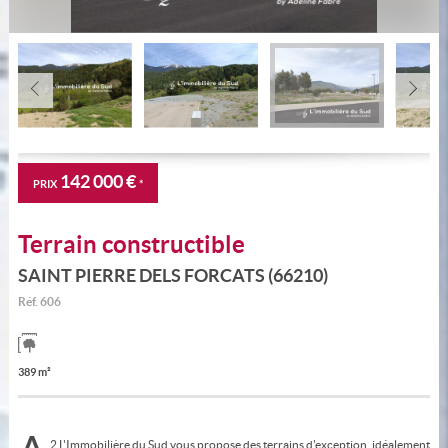
142 000 €
PRIX
*
Terrain constructible
SAINT PIERRE DELS FORCATS (66210)
Réf.
606
389 m²
2 L'Immobilière du Sud vous propose des terrains d'exception, idéalement