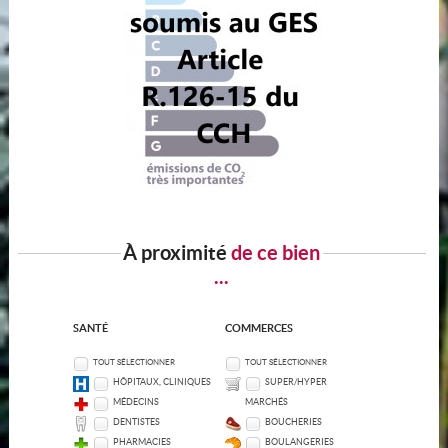
À proximité
de ce bien
...
SANTÉ
COMMERCES
TOUT SÉLECTIONNER
TOUT SÉLECTIONNER
HÔPITAUX, CLINIQUES
SUPER/HYPER
MÉDECINS
MARCHÉS
DENTISTES
BOUCHERIES
PHARMACIES
BOULANGERIES