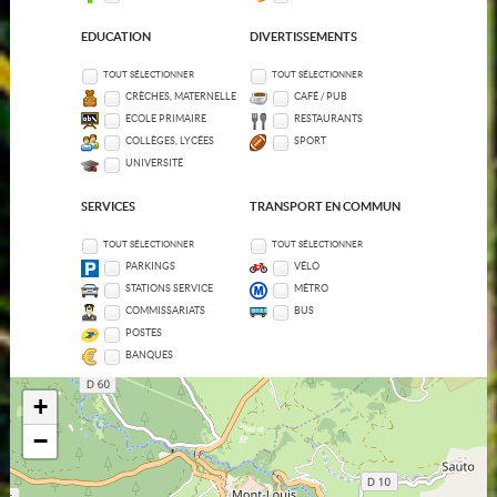
EDUCATION
DIVERTISSEMENTS
TOUT SÉLECTIONNER
TOUT SÉLECTIONNER
CRÈCHES, MATERNELLE
CAFÉ / PUB
ECOLE PRIMAIRE
RESTAURANTS
COLLÈGES, LYCÉES
SPORT
UNIVERSITÉ
SERVICES
TRANSPORT EN COMMUN
TOUT SÉLECTIONNER
TOUT SÉLECTIONNER
PARKINGS
VÉLO
STATIONS SERVICE
MÉTRO
COMMISSARIATS
BUS
POSTES
BANQUES
+
−