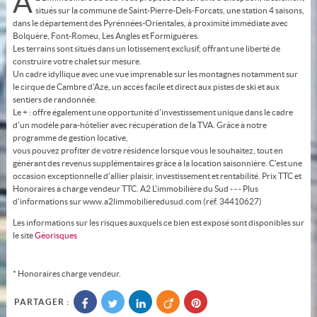
A
situés sur la commune de Saint-Pierre-Dels-Forcats, une station 4 saisons,
dans le département des Pyrénnées-Orientales, à proximité immédiate avec
Bolquère, Font-Romeu, Les Angles et Formiguères.
Les terrains sont situés dans un lotissement exclusif, offrant une liberté de
construire votre chalet sur mesure.
Un cadre idyllique avec une vue imprenable sur les montagnes notamment sur
le cirque de Cambre d'Aze, un accès facile et direct aux pistes de ski et aux
sentiers de randonnée.
Le + : offre également une opportunité d'investissement unique dans le cadre
d'un modèle para-hôtelier avec récupération de la TVA. Grâce à notre
programme de gestion locative,
vous pouvez profiter de votre résidence lorsque vous le souhaitez, tout en
générant des revenus supplémentaires grâce à la location saisonnière. C'est une
occasion exceptionnelle d'allier plaisir, investissement et rentabilité. Prix TTC et
Honoraires à charge vendeur TTC. A2 L'immobilière du Sud - - - Plus
d'informations sur www.a2limmobilieredusud.com (réf. 34410627)
Les informations sur les risques auxquels ce bien est exposé sont disponibles sur
le site
Géorisques
* Honoraires charge vendeur.
PARTAGER :