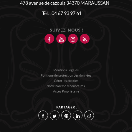
478 avenue de cazouls
34370
MARAUSSAN
Tél.
:
04 67 93 97 61
SUIVEZ-NOUS !
Mentions Légales
Politique de protection des données
Gérer les cookies
Notre barème d'honoraires
Accès Propriétaire
PARTAGER :