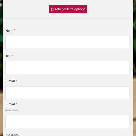
Afficher le téléphone
Nom
*
Tél.
*
E-mail
*
E-mail
*
(confirmer)
Message