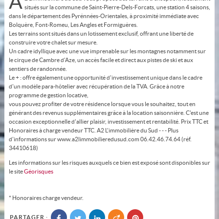
A
situés sur la commune de Saint-Pierre-Dels-Forcats, une station 4 saisons,
dans le département des Pyrénnées-Orientales, à proximité immédiate avec
Bolquère, Font-Romeu, Les Angles et Formiguères.
Les terrains sont situés dans un lotissement exclusif, offrant une liberté de
construire votre chalet sur mesure.
Un cadre idyllique avec une vue imprenable sur les montagnes notamment sur
le cirque de Cambre d'Aze, un accès facile et direct aux pistes de ski et aux
sentiers de randonnée.
Le + : offre également une opportunité d'investissement unique dans le cadre
d'un modèle para-hôtelier avec récupération de la TVA. Grâce à notre
programme de gestion locative,
vous pouvez profiter de votre résidence lorsque vous le souhaitez, tout en
générant des revenus supplémentaires grâce à la location saisonnière. C'est une
occasion exceptionnelle d'allier plaisir, investissement et rentabilité. Prix TTC et
Honoraires à charge vendeur TTC. A2 L'immobilière du Sud - - - Plus
d'informations sur www.a2limmobilieredusud.com 06.42.46.74.64 (réf.
34410618)
Les informations sur les risques auxquels ce bien est exposé sont disponibles sur
le site
Géorisques
* Honoraires charge vendeur.
PARTAGER :