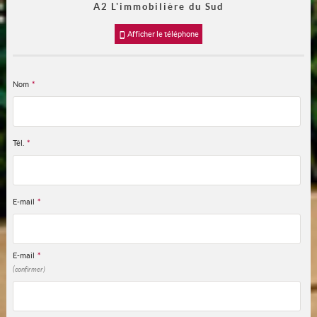
A2 L'immobilière du Sud
Afficher le téléphone
Nom
*
Tél.
*
E-mail
*
E-mail
*
(confirmer)