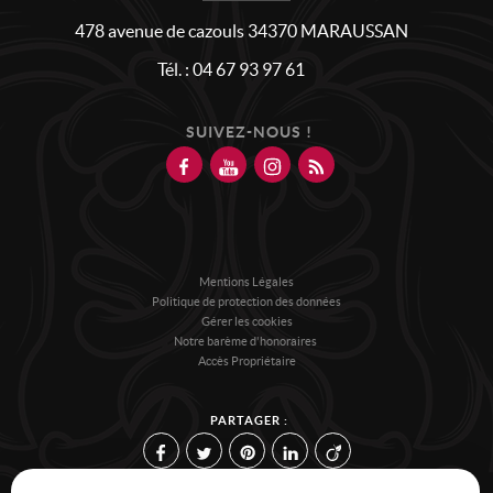
478 avenue de cazouls
34370
MARAUSSAN
Tél.
:
04 67 93 97 61
SUIVEZ-NOUS !
Mentions Légales
Politique de protection des données
Gérer les cookies
Notre barème d'honoraires
Accès Propriétaire
PARTAGER :