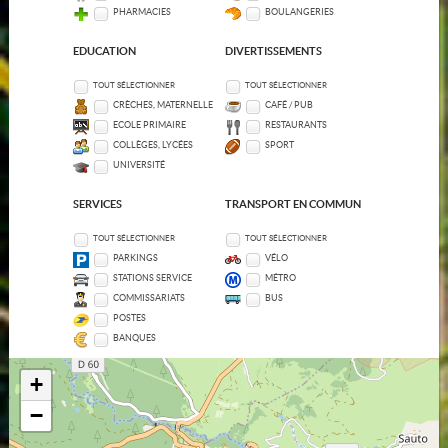
PHARMACIES
BOULANGERIES
EDUCATION
DIVERTISSEMENTS
TOUT SÉLECTIONNER
TOUT SÉLECTIONNER
CRÈCHES, MATERNELLE
CAFÉ / PUB
ECOLE PRIMAIRE
RESTAURANTS
COLLÈGES, LYCÉES
SPORT
UNIVERSITÉ
SERVICES
TRANSPORT EN COMMUN
TOUT SÉLECTIONNER
TOUT SÉLECTIONNER
PARKINGS
VÉLO
STATIONS SERVICE
MÉTRO
COMMISSARIATS
BUS
POSTES
BANQUES
+
−