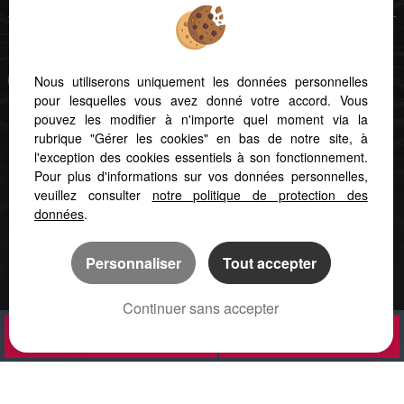
Afin de vous offrir un confort de lecture permanent, depuis votre PC,
Nous utiliserons uniquement les données personnelles
votre tablette ou votre smartphone, notre site s'adapte
pour lesquelles vous avez donné votre accord. Vous
automatiquement aux différents types d'écrans
pouvez les modifier à n'importe quel moment via la
rubrique "Gérer les cookies" en bas de notre site, à
Logiciel transaction
l'exception des cookies essentiels à son fonctionnement.
Création site internet
Pour plus d'informations sur vos données personnelles,
Référencement immobilier
veuillez consulter
notre politique de protection des
données
.
Personnaliser
Tout accepter
Continuer sans accepter
APPELER
NOUS CONTACTER